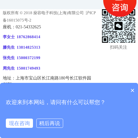
版权所有 © 2018 燊容电子科技(上海)有限公司
沪ICP
备16015075号-2
座机：021-54332625
李女士 18762868414
扫码关注
滕先生 13814825313
张先生 15000372199
周先生 15001749493
地址：上海市宝山区长江南路180号长江软件园
C652
×
欢迎来到本网站，请问有什么可以帮您？
现在咨询
稍后再说
拨打电话
消息
电话
二维码
分享