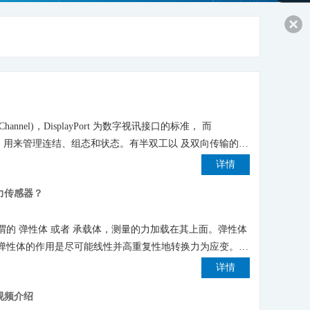
liary Channel)，DisplayPort 为数字视讯接口的标准， 而
是辅助的通道，用来管理连结、组态和状态。有半双工以 及双向传输的特
详情
力传感器？
的 弹性体 或者 承载体，测量的力加载在其上面。弹性体
弹性体的作用是尽可能线性并高重复性地转换力为应变。许
结构来决定。传感器的实际测量部件是 应变片(SG), 其包
详情
视频介绍