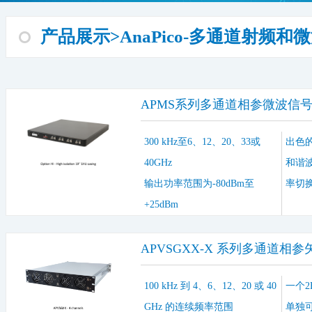
产品展示>AnaPico-多通道射频和
APMS系列多通道相参微波信号
300 kHz至6、12、20、33或
出色
40GHz
和谐波
输出功率范围为-80dBm至
率切
+25dBm
APVSGXX-X 系列多通道相参
100 kHz 到 4、6、12、20 或 40
一个2
GHz 的连续频率范围
单独